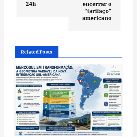
e
24h
encerrar o
“tarifaço”
americano
g
a
ç
Related Posts
ã
o
d
e
P