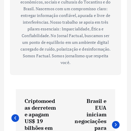
econômicos, sociais e culturais do Tocantins e do
Brasil. Nascemos com um compromisso claro:
entregar informação confiável, apurada e livre de
interferências. Nosso trabalho se apoia em três
pilares essenciais: Imparcialidade, Ética e
Confiabilidade. No Jornal Factual, buscamos ser
um ponto de equilíbrio em um ambiente digital
carregado de ruído, polarização e desinformação.
Somos Factual. Somos jornalismo que respeita
você.
N
Criptomoed
Brasil e
a
as derretem
EUA
e apagam
iniciam
v
US$ 19
negociações
bilhões em
para