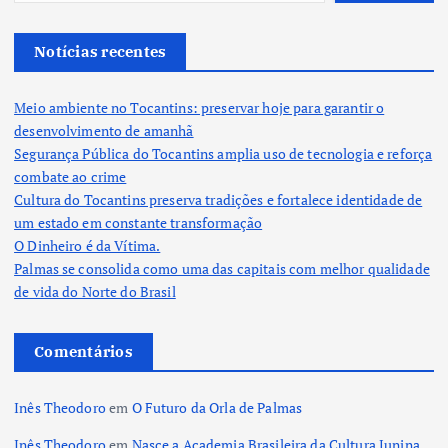
Notícias recentes
Meio ambiente no Tocantins: preservar hoje para garantir o
desenvolvimento de amanhã
Segurança Pública do Tocantins amplia uso de tecnologia e reforça
combate ao crime
Cultura do Tocantins preserva tradições e fortalece identidade de
um estado em constante transformação
O Dinheiro é da Vítima.
Palmas se consolida como uma das capitais com melhor qualidade
de vida do Norte do Brasil
Comentários
Inês Theodoro
em
O Futuro da Orla de Palmas
Inês Theodoro
em
Nasce a Academia Brasileira da Cultura Junina