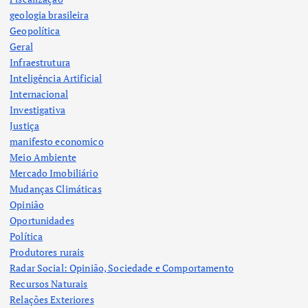
geologia brasileira
Geopolítica
Geral
Infraestrutura
Inteligência Artificial
Internacional
Investigativa
Justiça
manifesto economico
Meio Ambiente
Mercado Imobiliário
Mudanças Climáticas
Opinião
Oportunidades
Política
Produtores rurais
Radar Social: Opinião, Sociedade e Comportamento
Recursos Naturais
Relações Exteriores