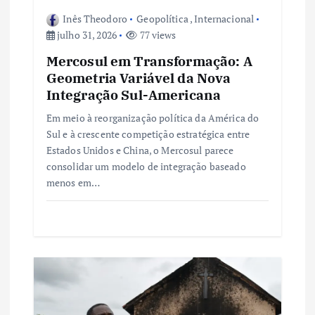
o
Inês Theodoro
Geopolítica
,
Internacional
julho 31, 2026
77 views
s
Mercosul em Transformação: A
t
Geometria Variável da Nova
Integração Sul-Americana
Em meio à reorganização política da América do
Sul e à crescente competição estratégica entre
Estados Unidos e China, o Mercosul parece
consolidar um modelo de integração baseado
menos em…