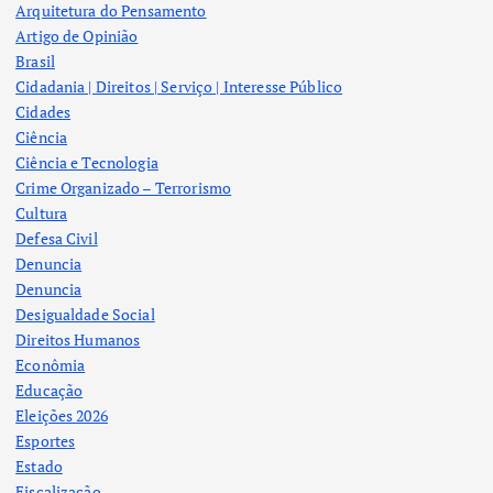
Arquitetura do Pensamento
Artigo de Opinião
Brasil
Cidadania | Direitos | Serviço | Interesse Público
Cidades
Ciência
Ciência e Tecnologia
Crime Organizado – Terrorismo
Cultura
Defesa Civil
Denuncia
Denuncia
Desigualdade Social
Direitos Humanos
Econômia
Educação
Eleições 2026
Esportes
Estado
Fiscalização