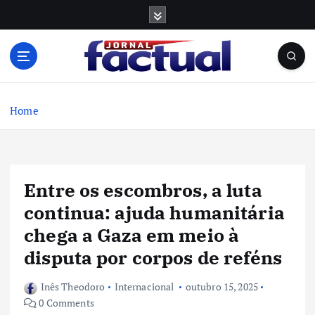
S
k
i
p
t
o
c
Home
o
n
t
e
Entre os escombros, a luta
n
t
continua: ajuda humanitária
chega a Gaza em meio à
disputa por corpos de reféns
Inês Theodoro
Internacional
outubro 15, 2025
0 Comments