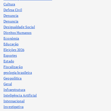
Cultura
Defesa Civil
Denuncia
Denuncia
Desigualdade Social
Direitos Humanos
Econômia
Educação
Eleições 2026
Esportes
Estado
Fiscalização
geologia brasileira
Geopolítica
Geral
Infraestrutura
Inteligência Artificial
Internacional
Investigativa