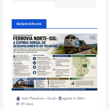
g
a
ç
Related Posts
ã
o
d
e
P
o
Inês Theodoro
Geral
agosto 4, 2026
29 views
s