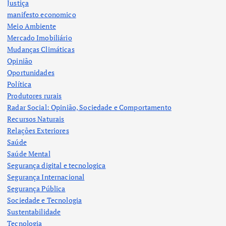
Justiça
manifesto economico
Meio Ambiente
Mercado Imobiliário
Mudanças Climáticas
Opinião
Oportunidades
Política
Produtores rurais
Radar Social: Opinião, Sociedade e Comportamento
Recursos Naturais
Relações Exteriores
Saúde
Saúde Mental
Segurança digital e tecnologica
Segurança Internacional
Segurança Pública
Sociedade e Tecnologia
Sustentabilidade
Tecnologia