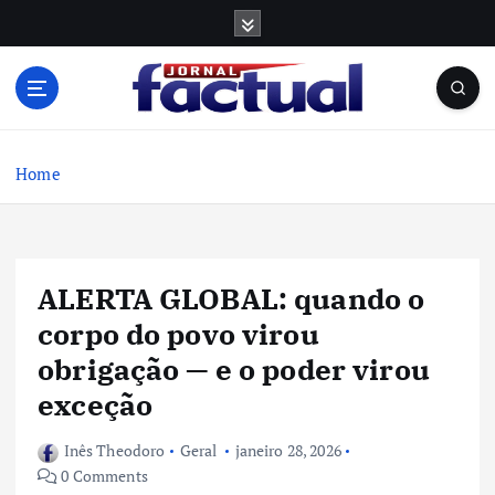
S
k
i
p
t
o
c
Home
o
n
t
e
ALERTA GLOBAL: quando o
n
t
corpo do povo virou
obrigação — e o poder virou
exceção
Inês Theodoro
Geral
janeiro 28, 2026
0 Comments