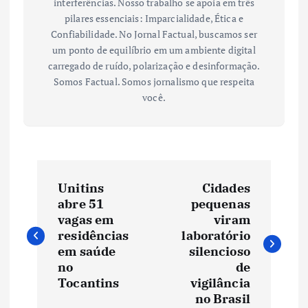
interferências. Nosso trabalho se apoia em três
pilares essenciais: Imparcialidade, Ética e
Confiabilidade. No Jornal Factual, buscamos ser
um ponto de equilíbrio em um ambiente digital
carregado de ruído, polarização e desinformação.
Somos Factual. Somos jornalismo que respeita
você.
N
Unitins
Cidades
a
abre 51
pequenas
vagas em
viram
v
residências
laboratório
em saúde
silencioso
e
no
de
Tocantins
vigilância
no Brasil