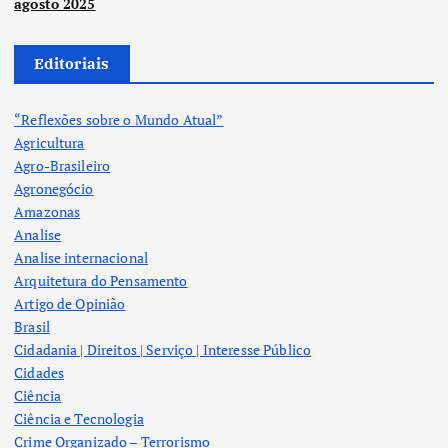
agosto 2025
Editoriais
“Reflexões sobre o Mundo Atual”
Agricultura
Agro-Brasileiro
Agronegócio
Amazonas
Analise
Analise internacional
Arquitetura do Pensamento
Artigo de Opinião
Brasil
Cidadania | Direitos | Serviço | Interesse Público
Cidades
Ciência
Ciência e Tecnologia
Crime Organizado – Terrorismo